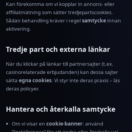
Kan förekomma om vi kopplar in annons- eller
affiliatmätning som sätter tredjepartscookies.
Sådan behandling kräver i regel
samtycke
innan
aktivering.
Tredje part och externa länkar
När du klickar på länkar till partnersajter (t.ex.
casinorelaterade erbjudanden) kan dessa sajter
sätta
egna cookies
. Vi styr inte deras praxis – läs
deras policyer.
Hantera och återkalla samtycke
Om vi visar en
cookie-banner
: använd
”Inställningar” för att ändra eller återkalla val.