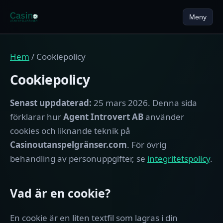
Meny
Hem
Hem
/ Cookiepolicy
Cookiepolicy
Bonusar
Senast uppdaterad:
25 mars 2026. Denna sida
Licenser
förklarar hur
Agent Introvert AB
använder
Spelleverantörer
cookies och liknande teknik på
Casinoutanspelgränser.com
. För övrig
Betalningsmetoder
behandling av personuppgifter, se
integritetspolicy
.
Om oss
Vad är en cookie?
Hitta casino utan spelgränser
En cookie är en liten textfil som lagras i din